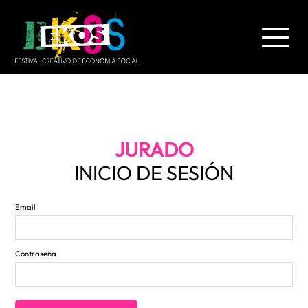
SALTAR
AL
CONTENIDO
PRINCIPAL
JURADO
INICIO DE SESIÓN
Email
Contraseña
BASES